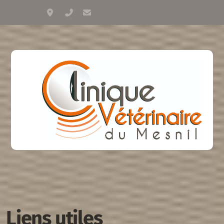
61 route de Paris, LE MESNIL ESNARD
02 35 79 05 28
accueil@vetomesnil.fr
Liens utiles